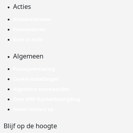
Acties
Actiematerialen
Evenementen
Kom in actie
Algemeen
Privacyverklaring
Cookie instellingen
Algemene voorwaarden
Over KWF Kankerbestrijding
Neem contact op
Blijf op de hoogte