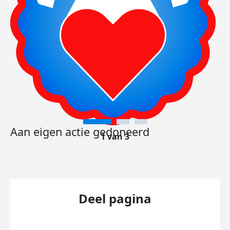
Aan eigen actie gedoneerd
1 van 3
Deel pagina