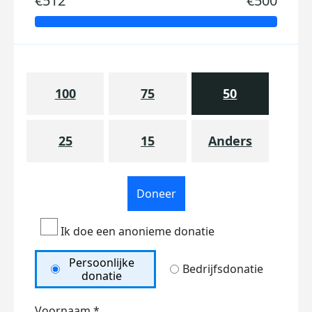
€512
€500
100
75
50
25
15
Anders
Doneer
Ik doe een anonieme donatie
Persoonlijke
Bedrijfsdonatie
donatie
Voornaam *