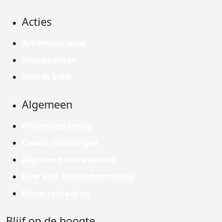
Acties
Actiematerialen
Evenementen
Kom in actie
Algemeen
Privacyverklaring
Cookie instellingen
Algemene voorwaarden
Over KWF Kankerbestrijding
Neem contact op
Blijf op de hoogte