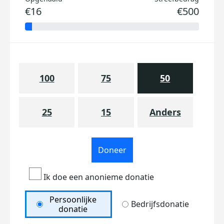
€16
€500
100
75
50
25
15
Anders
Doneer
Ik doe een anonieme donatie
Persoonlijke
Bedrijfsdonatie
donatie