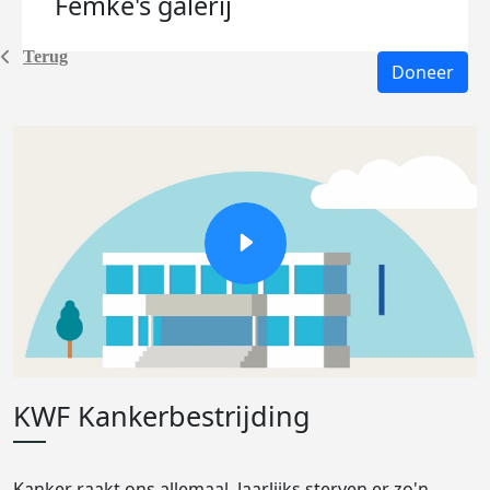
Femke's
galerij
Terug
Doneer
KWF Kankerbestrijding
Kanker raakt ons allemaal. Jaarlijks sterven er zo'n