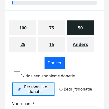
100
75
50
25
15
Anders
Doneer
Ik doe een anonieme donatie
Persoonlijke
Bedrijfsdonatie
donatie
Voornaam *