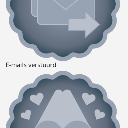
E-mails verstuurd