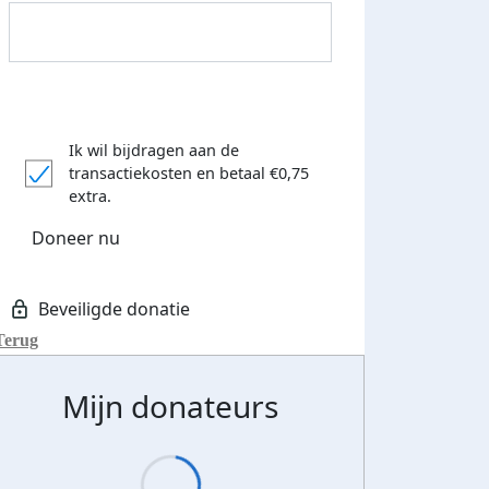
Ik wil bijdragen aan de
Donateurs bedankt
transactiekosten
en betaal €0,75
extra.
Doneer nu
Terug
Mijn donateurs