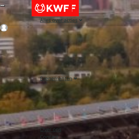
Alles over acties
Login
Evenementen
Over ons
Contact