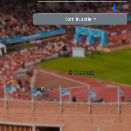
Kom in actie
Inloggen
NL