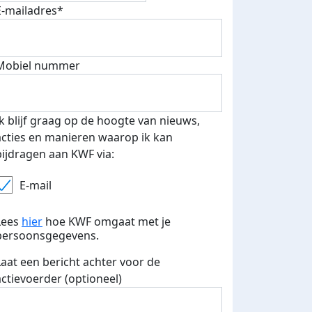
E-mailadres*
 euro opgehaald: t-shirt
E-mails verstuurd
Mobiel nummer
iend
Ik blijf graag op de hoogte van nieuws,
acties en manieren waarop ik kan
bijdragen aan KWF via:
E-mail
Lees
hier
hoe KWF omgaat met je
persoonsgegevens.
Laat een bericht achter voor de
actievoerder (optioneel)