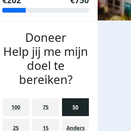
€202
€750
Doneer
Help jij me mijn
doel te
bereiken?
100
75
50
25
15
Anders