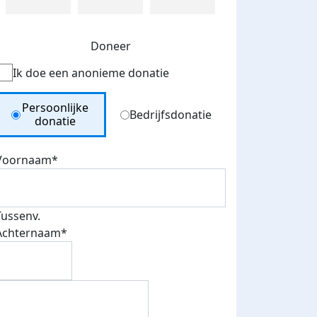
Doneer
Ik doe een anonieme donatie
Donation Type
Persoonlijke
Bedrijfsdonatie
donatie
Voornaam*
Tussenv.
Achternaam*