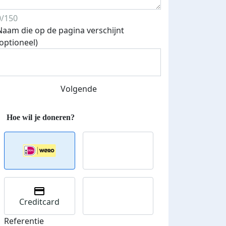
0/150
Naam die op de pagina verschijnt
(optioneel)
Streefbedrag verhoogd
Volgende
Creditcard
Referentie