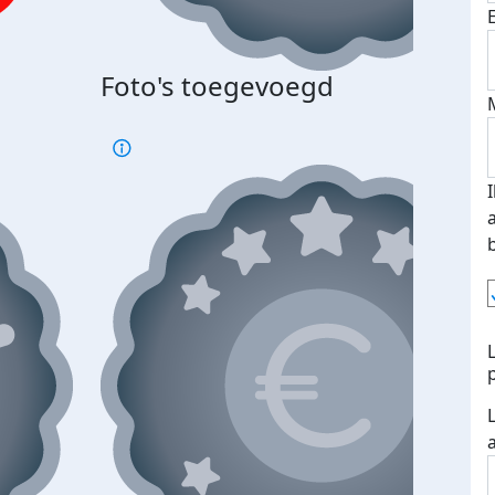
Foto's toegevoegd
€500
verd