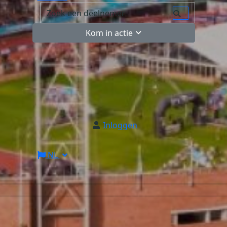
Kom in actie
Inloggen
NL