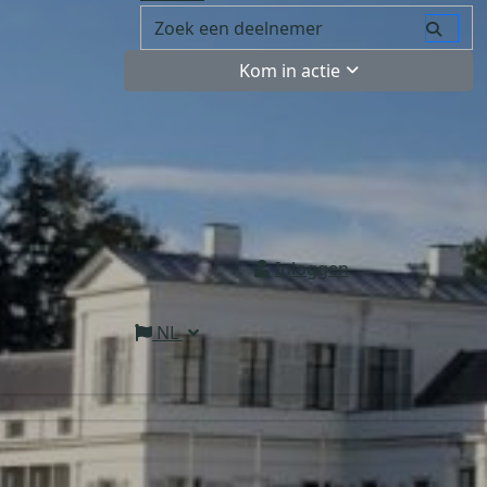
Kom in actie
Inloggen
NL