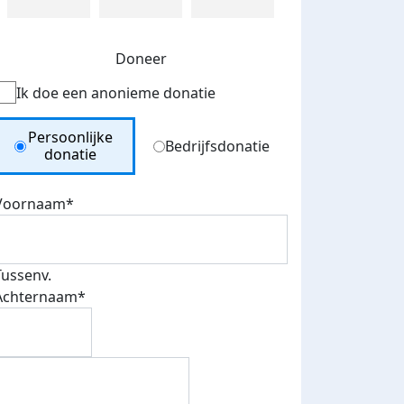
Doneer
Ik doe een anonieme donatie
Donation Type
Persoonlijke
Bedrijfsdonatie
donatie
Voornaam*
Tussenv.
Achternaam*