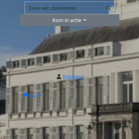
Kom in actie
Inloggen
NL