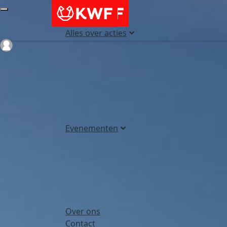
Alles over acties
Login
Evenementen
Over ons
Contact