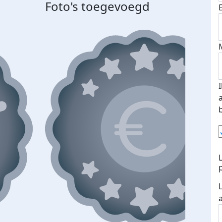
Foto's toegevoegd
Top 