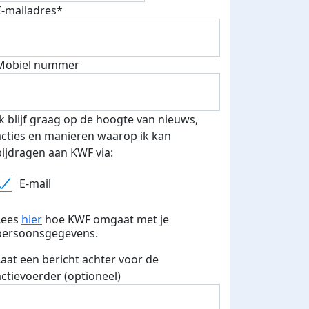
fondsenwerver
E-mails verstuurd
E-mailadres*
Mobiel nummer
Ik blijf graag op de hoogte van nieuws,
acties en manieren waarop ik kan
bijdragen aan KWF via:
E-mail
Lees
hier
hoe KWF omgaat met je
persoonsgegevens.
Laat een bericht achter voor de
actievoerder (optioneel)