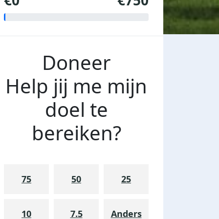
€0
€750
Doneer
Help jij me mijn
doel te
bereiken?
75
50
25
10
7.5
Anders