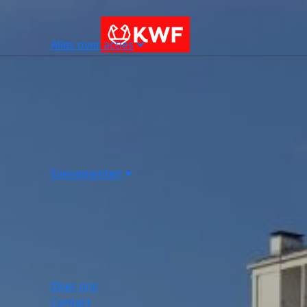
Alles over acties
Evenementen
Over ons
Contact