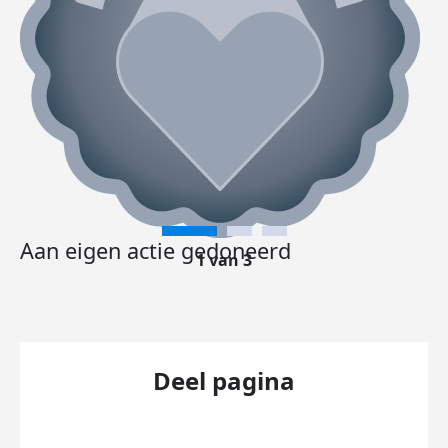
Aan eigen actie gedoneerd
1 van 3
Deel pagina