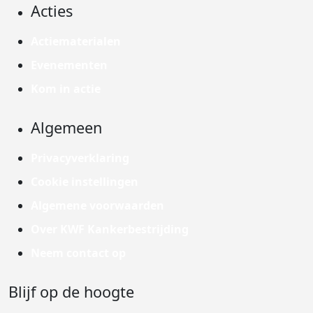
Acties
Actiematerialen
Evenementen
Kom in actie
Algemeen
Privacyverklaring
Cookie instellingen
Algemene voorwaarden
Over KWF Kankerbestrijding
Neem contact op
Blijf op de hoogte