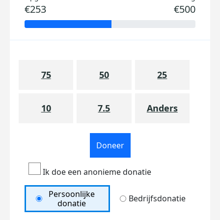
€253
€500
75
50
25
10
7.5
Anders
Doneer
Ik doe een anonieme donatie
Persoonlijke
Bedrijfsdonatie
donatie