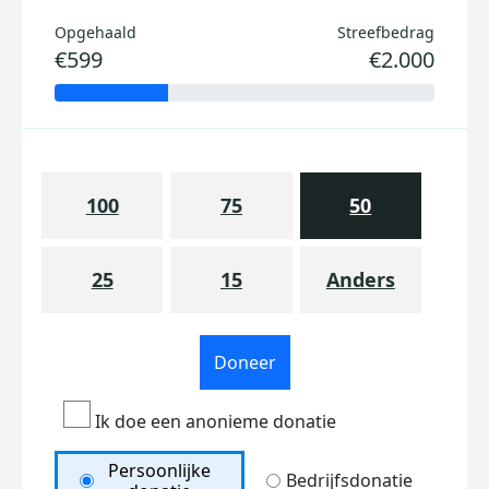
Opgehaald
Streefbedrag
€599
€2.000
100
75
50
25
15
Anders
Doneer
Ik doe een anonieme donatie
Persoonlijke
Bedrijfsdonatie