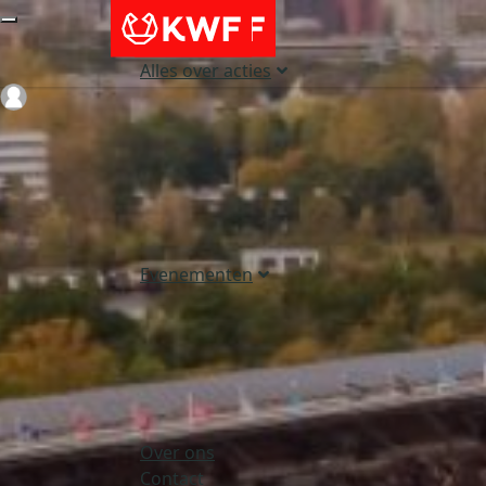
Alles over acties
Login
Evenementen
Over ons
Contact