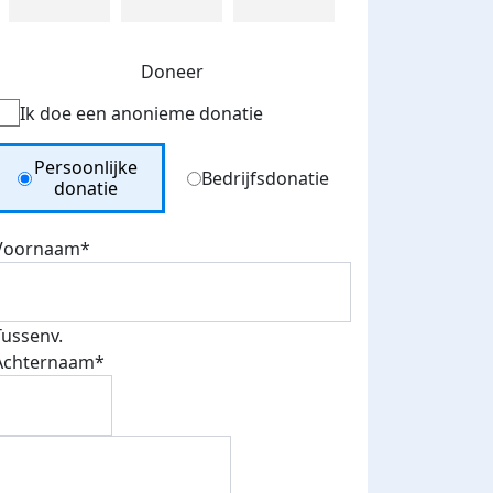
Doneer
Ik doe een anonieme donatie
Donation Type
Persoonlijke
Bedrijfsdonatie
donatie
Voornaam*
Tussenv.
Achternaam*