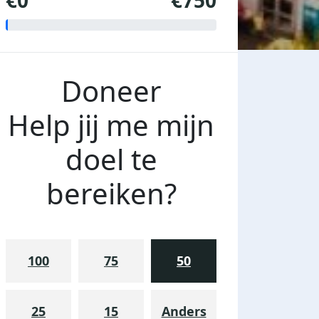
€0
€750
Doneer
Help jij me mijn
doel te
bereiken?
100
75
50
25
15
Anders