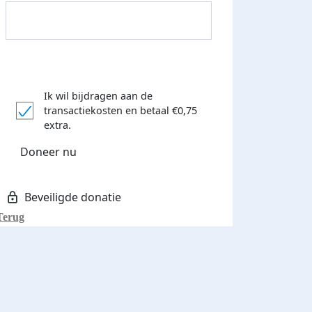
Ik wil bijdragen aan de
transactiekosten
en betaal €0,75
Donateurs bedankt
extra.
Doneer nu
Terug