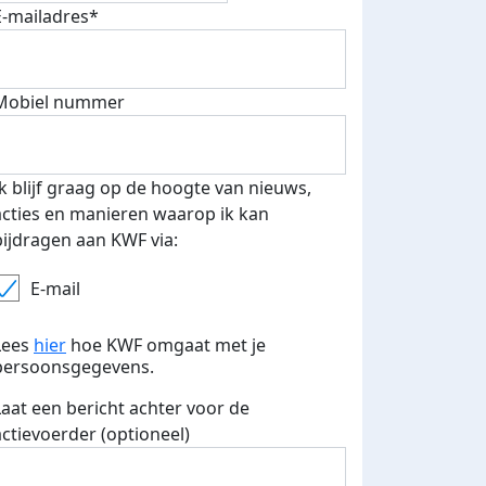
E-mailadres*
Mobiel nummer
 euro opgehaald: t-shirt
E-mails verstuurd
iend
Ik blijf graag op de hoogte van nieuws,
acties en manieren waarop ik kan
bijdragen aan KWF via:
E-mail
Lees
hier
hoe KWF omgaat met je
persoonsgegevens.
Laat een bericht achter voor de
actievoerder (optioneel)