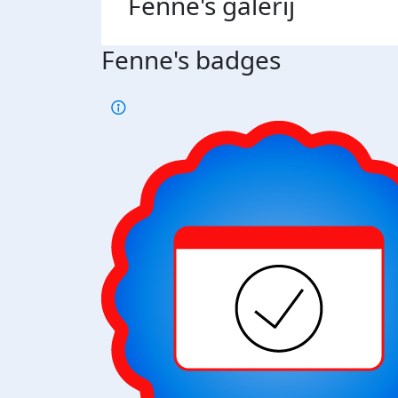
Fenne's
galerij
Fenne's badges