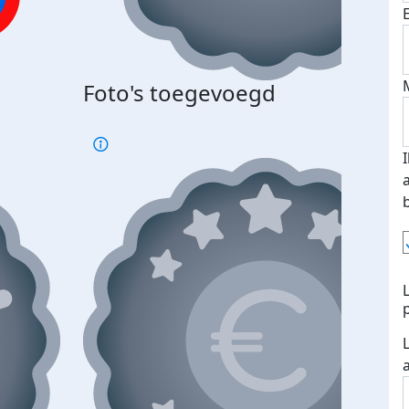
Foto's toegevoegd
€500
verd