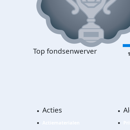
Top fondsenwerver
1
Acties
A
Actiematerialen
Pr