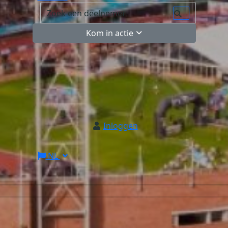
Kom in actie
Inloggen
NL