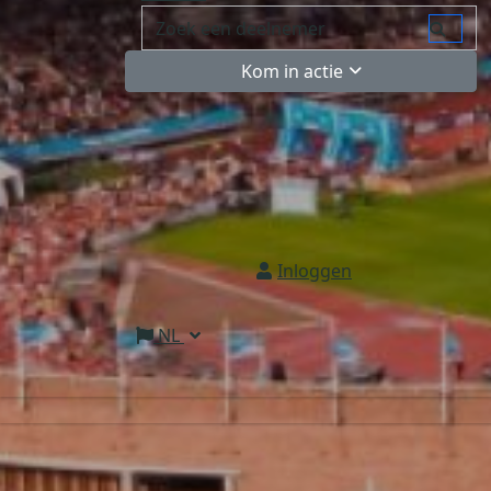
Kom in actie
Inloggen
NL