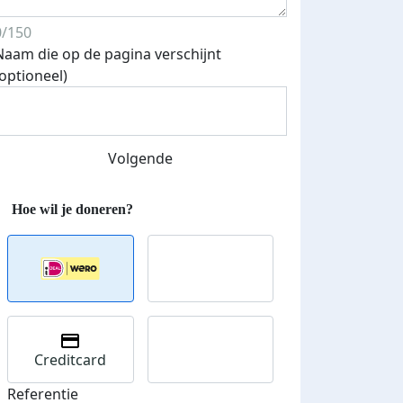
0/150
Naam die op de pagina verschijnt
(optioneel)
Streefbedrag verhoogd
Volgende
Creditcard
Referentie