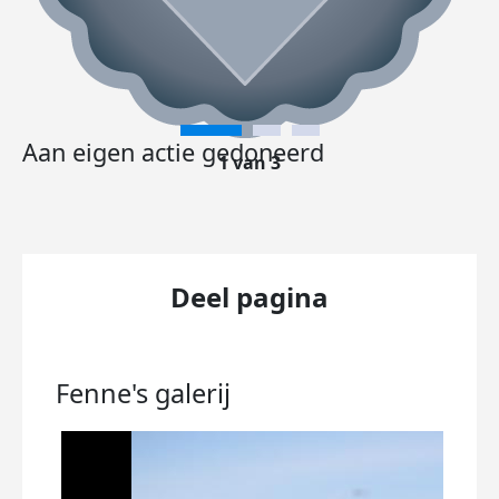
Aan eigen actie gedoneerd
1 van 3
Deel pagina
Fenne's
galerij