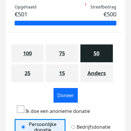
Opgehaald
Streefbedrag
€501
€500
100
75
50
25
15
Anders
Doneer
Ik doe een anonieme donatie
Persoonlijke
Bedrijfsdonatie
donatie