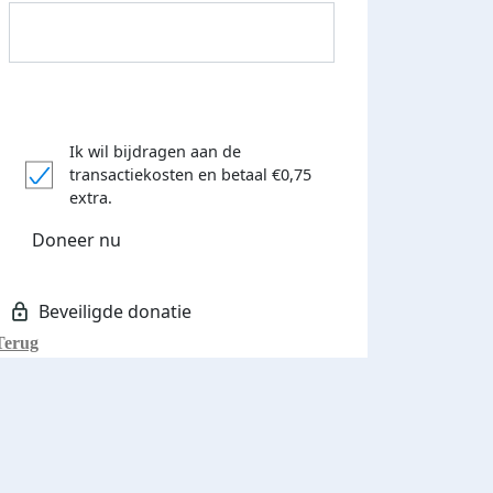
Ik wil bijdragen aan de
transactiekosten
en betaal €0,75
Donateurs bedankt
extra.
Doneer nu
Terug