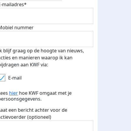
E-mailadres*
Mobiel nummer
 euro opgehaald: t-shirt
E-mails verstuurd
iend
Ik blijf graag op de hoogte van nieuws,
acties en manieren waarop ik kan
bijdragen aan KWF via:
E-mail
Lees
hier
hoe KWF omgaat met je
persoonsgegevens.
Laat een bericht achter voor de
actievoerder (optioneel)