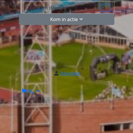
Kom in actie
Inloggen
NL