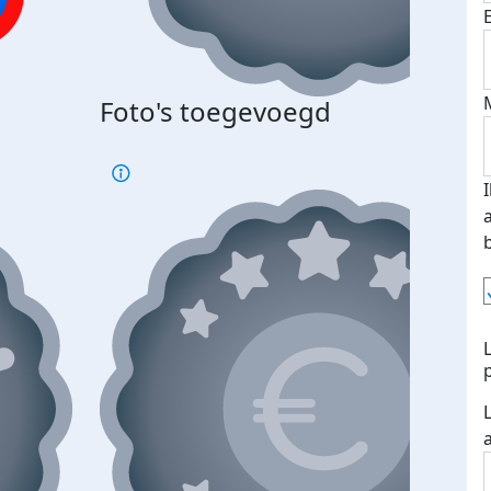
Foto's toegevoegd
€500
verd