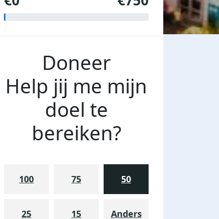
€0
€750
Doneer
Help jij me mijn
doel te
bereiken?
100
75
50
25
15
Anders