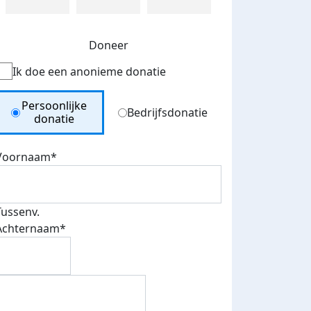
Doneer
Ik doe een anonieme donatie
Donation Type
Persoonlijke
Bedrijfsdonatie
donatie
Voornaam*
Tussenv.
Achternaam*