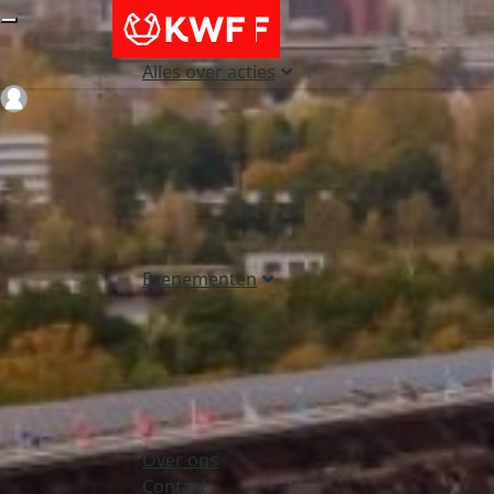
Alles over acties
Login
Evenementen
Over ons
Contact