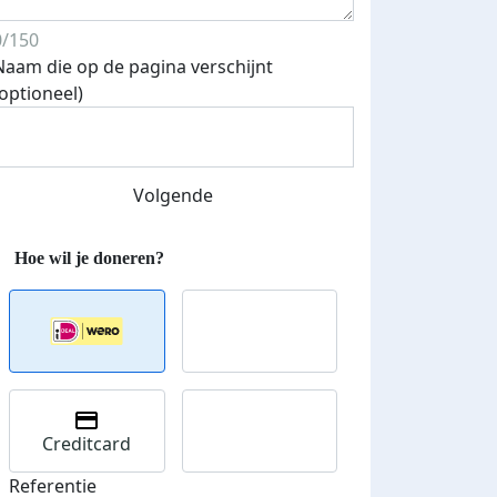
0/150
Naam die op de pagina verschijnt
(optioneel)
Streefbedrag verhoogd
Volgende
Creditcard
Referentie