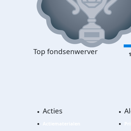
Top fondsenwerver
1
Acties
A
Actiematerialen
Pr