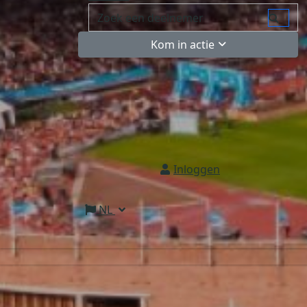
Kom in actie
Inloggen
NL