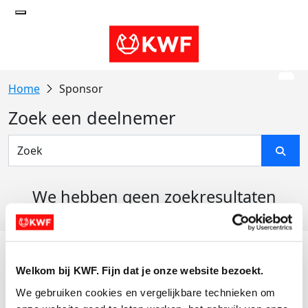
Sponsor
Zoek een deelnemer
We hebben geen zoekresultaten
gevonden
Acties
Welkom bij KWF. Fijn dat je onze website bezoekt.
Actiematerialen
We gebruiken cookies en vergelijkbare technieken om 
Evenementen