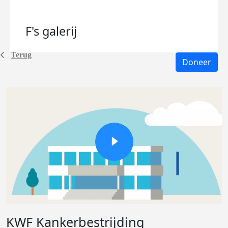
F's
galerij
Terug
Doneer
KWF Kankerbestrijding