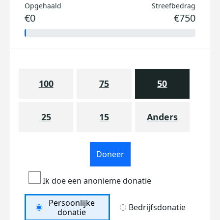
Opgehaald
Streefbedrag
€0
€750
100
75
50
25
15
Anders
Doneer
Ik doe een anonieme donatie
Persoonlijke
Bedrijfsdonatie
donatie