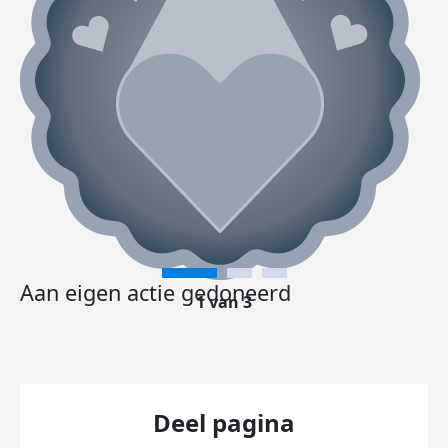
Aan eigen actie gedoneerd
1 van 3
Deel pagina