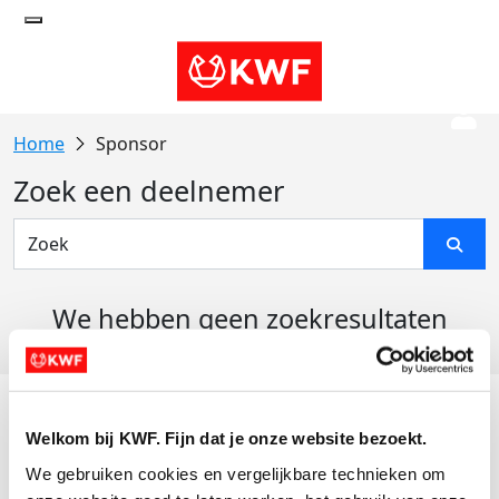
Sponsor
Zoek een deelnemer
We hebben geen zoekresultaten
gevonden
Acties
Welkom bij KWF. Fijn dat je onze website bezoekt.
Actiematerialen
We gebruiken cookies en vergelijkbare technieken om 
Evenementen