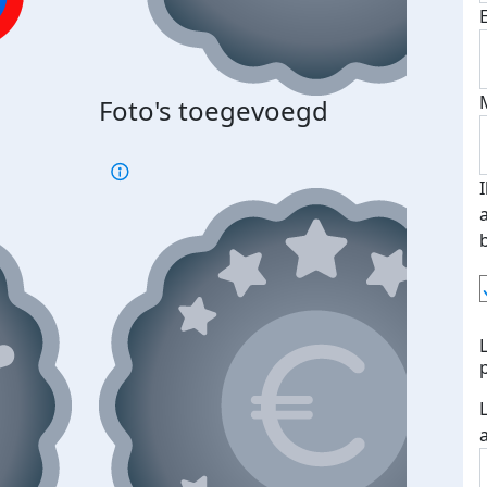
Foto's toegevoegd
€500
verd