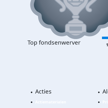
Top fondsenwerver
1
Acties
A
Actiematerialen
Pr