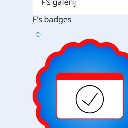
F's
galerij
F's badges