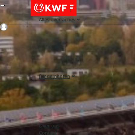
Alles over acties
Login
Evenementen
Over ons
Contact