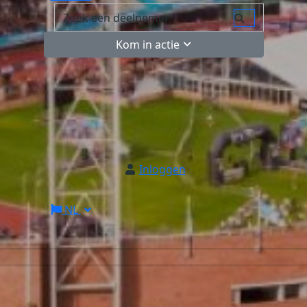
Kom in actie
Inloggen
NL