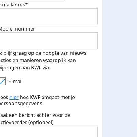
E-mailadres*
Mobiel nummer
 euro opgehaald: t-shirt
E-mails verstuurd
iend
Ik blijf graag op de hoogte van nieuws,
acties en manieren waarop ik kan
bijdragen aan KWF via:
E-mail
Lees
hier
hoe KWF omgaat met je
persoonsgegevens.
Laat een bericht achter voor de
actievoerder (optioneel)