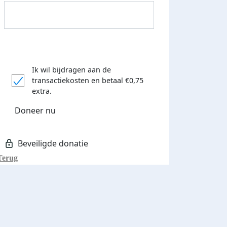
Ik wil bijdragen aan de
transactiekosten
en betaal €0,75
Donateurs bedankt
extra.
Doneer nu
Terug