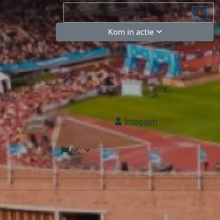
Kom in actie
Inloggen
NL