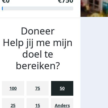
€0
€750
Doneer
Help jij me mijn
doel te
bereiken?
100
75
50
25
15
Anders