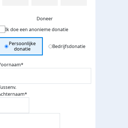
Doneer
Ik doe een anonieme donatie
Donation Type
Persoonlijke
Bedrijfsdonatie
donatie
Voornaam*
Tussenv.
Achternaam*