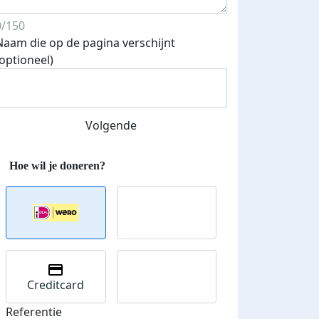
0/150
Naam die op de pagina verschijnt
(optioneel)
Streefbedrag verhoogd
Volgende
Creditcard
Referentie