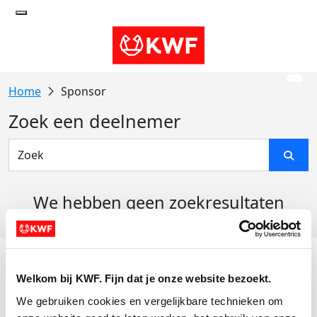
Sponsor
Zoek een deelnemer
We hebben geen zoekresultaten
gevonden
Acties
Welkom bij KWF. Fijn dat je onze website bezoekt.
Actiematerialen
We gebruiken cookies en vergelijkbare technieken om 
Evenementen