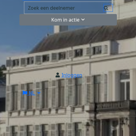
Kom in actie
Inloggen
NL