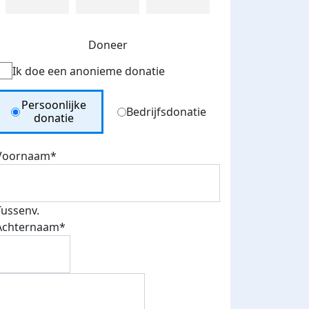
Doneer
Ik doe een anonieme donatie
Donation Type
Persoonlijke
Bedrijfsdonatie
donatie
Voornaam*
Tussenv.
Achternaam*