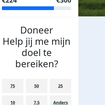
€224
€300
Doneer
Help jij me mijn
doel te
bereiken?
75
50
25
10
7.5
Anders