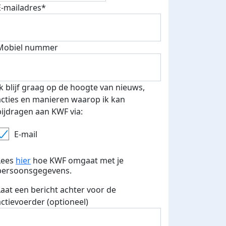
E-mailadres*
fondsenwerver
E-mails verstuurd
Mobiel nummer
Ik blijf graag op de hoogte van nieuws,
acties en manieren waarop ik kan
bijdragen aan KWF via:
E-mail
Lees
hier
hoe KWF omgaat met je
persoonsgegevens.
Laat een bericht achter voor de
actievoerder (optioneel)