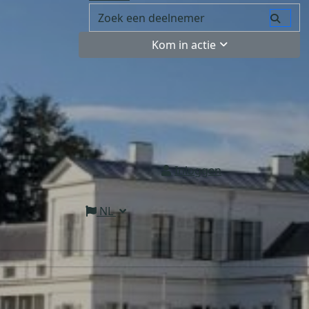
Kom in actie
Inloggen
NL