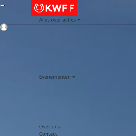
Alles over acties
Login
Evenementen
Over ons
Contact