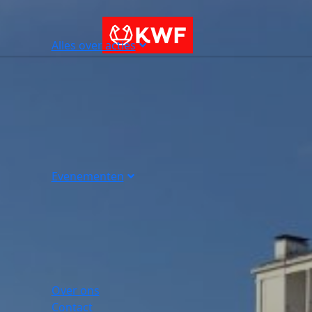
Alles over acties
Evenementen
Over ons
Contact