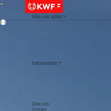
Alles over acties
Login
Evenementen
Over ons
Contact