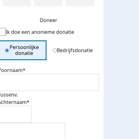
Doneer
Ik doe een anonieme donatie
Donation Type
Persoonlijke
Bedrijfsdonatie
donatie
Voornaam*
Tussenv.
Achternaam*