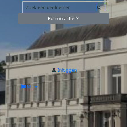
Kom in actie
Inloggen
NL