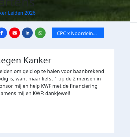
artens
ker Leiden 2026
CPC x Noordeinde
1
 tegen Kanker
Leiden om geld op te halen voor baanbrekend
ig is, want maar liefst 1 op de 2 mensen in
onsor mij en help KWF met de financiering
Namens mij en KWF: dankjewel!