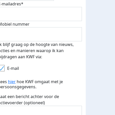
E-mailadres*
fondsenwerver
E-mails verstuurd
Mobiel nummer
Ik blijf graag op de hoogte van nieuws,
acties en manieren waarop ik kan
bijdragen aan KWF via:
E-mail
Lees
hier
hoe KWF omgaat met je
persoonsgegevens.
Laat een bericht achter voor de
actievoerder (optioneel)