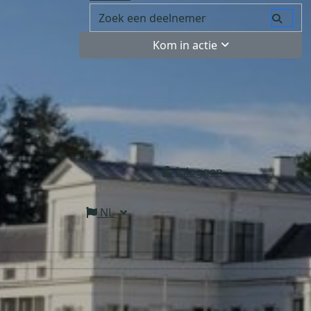
Kom in actie
Inloggen
NL