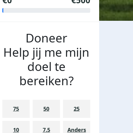
€0
€500
Doneer
Help jij me mijn
doel te
bereiken?
75
50
25
10
7.5
Anders