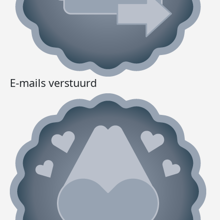
E-mails verstuurd