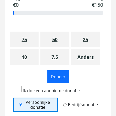
€0
€150
75
50
25
10
7.5
Anders
Doneer
Ik doe een anonieme donatie
Persoonlijke
Bedrijfsdonatie
donatie