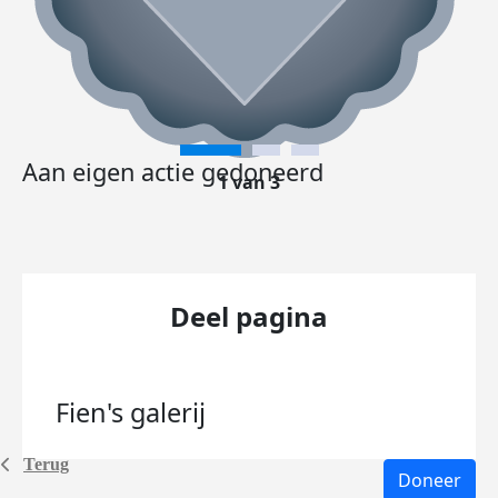
Aan eigen actie gedoneerd
1 van 3
Deel pagina
Fien's
galerij
Terug
Doneer