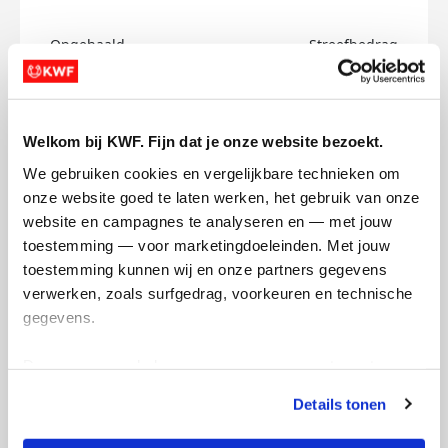
Opgehaald
Streefbedrag
€0
€150
Doneer
Welkom bij KWF. Fijn dat je onze website bezoekt.
We gebruiken cookies en vergelijkbare technieken om 
Fien's badges
onze website goed te laten werken, het gebruik van onze 
website en campagnes te analyseren en — met jouw 
toestemming — voor marketingdoeleinden. Met jouw 
toestemming kunnen wij en onze partners gegevens 
verwerken, zoals surfgedrag, voorkeuren en technische 
gegevens.
Deze gegevens helpen ons om campagnes te meten, 
prestaties te verbeteren en relevante KWF-content te 
Details tonen
tonen. Je kunt je toestemming op elk moment wijzigen of 
intrekken via Cookie instellingen onderaan de pagina. De 