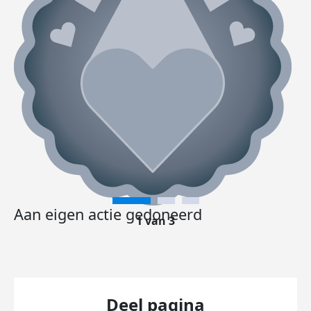
Aan eigen actie gedoneerd
1 van 3
Deel pagina