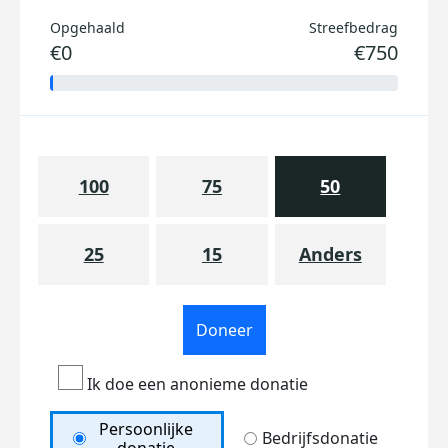
Opgehaald
Streefbedrag
€0
€750
100
75
50
25
15
Anders
Doneer
Ik doe een anonieme donatie
Persoonlijke
Bedrijfsdonatie
donatie