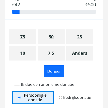
€42
€500
75
50
25
10
7.5
Anders
Doneer
Ik doe een anonieme donatie
Persoonlijke
Bedrijfsdonatie
donatie