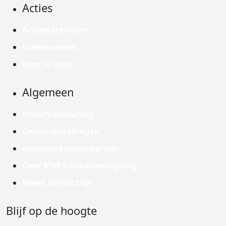
Acties
Actiematerialen
Evenementen
Kom in actie
Algemeen
Privacyverklaring
Cookie instellingen
Algemene voorwaarden
Over KWF Kankerbestrijding
Neem contact op
Blijf op de hoogte