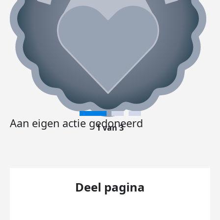
Aan eigen actie gedoneerd
1 van 3
Deel pagina