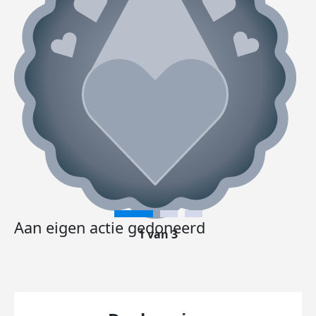
Aan eigen actie gedoneerd
1 van 3