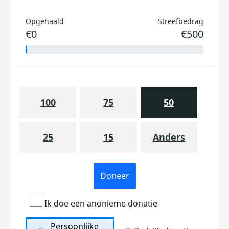
Opgehaald
Streefbedrag
€0
€500
100
75
50
25
15
Anders
Doneer
Ik doe een anonieme donatie
Persoonlijke