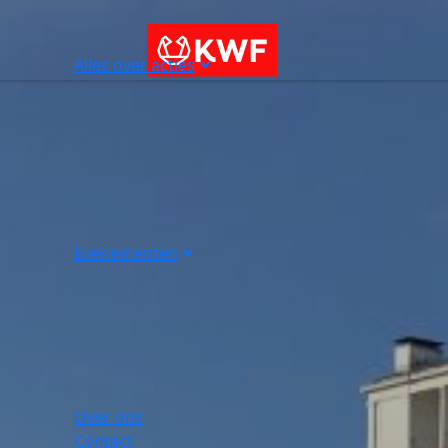
Alles over acties
Evenementen
Over ons
Contact