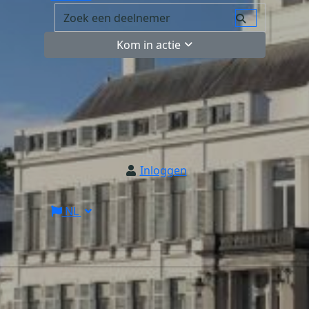
Kom in actie
Inloggen
NL