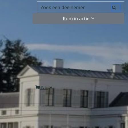
Kom in actie
Inloggen
NL