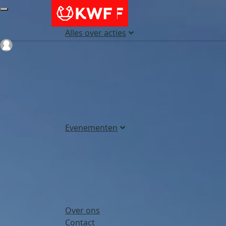
Alles over acties
Login
Evenementen
Over ons
Contact