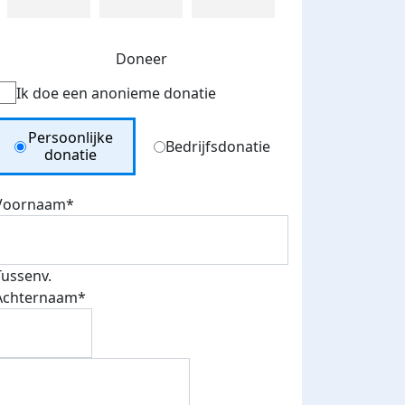
Doneer
Ik doe een anonieme donatie
Donation Type
Persoonlijke
Bedrijfsdonatie
donatie
Voornaam*
Tussenv.
Achternaam*