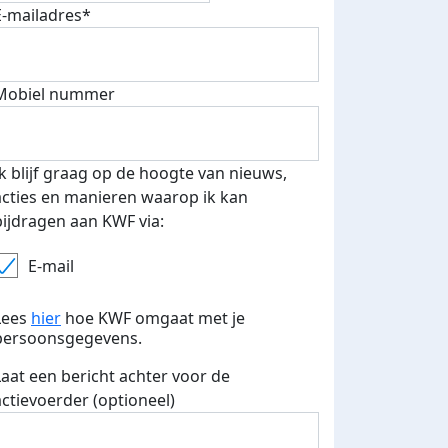
E-mailadres*
fondsenwerver
E-mails verstuurd
Mobiel nummer
Ik blijf graag op de hoogte van nieuws,
acties en manieren waarop ik kan
bijdragen aan KWF via:
E-mail
Lees
hier
hoe KWF omgaat met je
persoonsgegevens.
Laat een bericht achter voor de
actievoerder (optioneel)