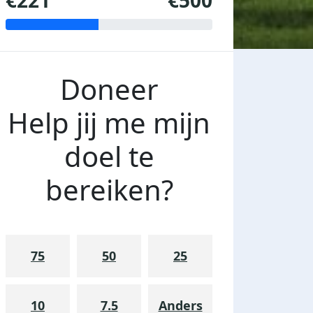
€221
€500
Doneer
Help jij me mijn
doel te
bereiken?
75
50
25
10
7.5
Anders