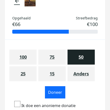
arrow_back
Opgehaald
Streefbedrag
€66
€100
100
75
50
25
15
Anders
Doneer
Ik doe een anonieme donatie