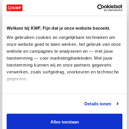
Welkom bij KWF. Fijn dat je onze website bezoekt.
We gebruiken cookies en vergelijkbare technieken om 
onze website goed te laten werken, het gebruik van onze 
website en campagnes te analyseren en — met jouw 
Creditcard
toestemming — voor marketingdoeleinden. Met jouw 
Referentie
toestemming kunnen wij en onze partners gegevens 
verwerken, zoals surfgedrag, voorkeuren en technische 
gegevens.
Deze gegevens helpen ons om campagnes te meten, 
prestaties te verbeteren en relevante KWF-content te 
Details tonen
tonen. Je kunt je toestemming op elk moment wijzigen of 
intrekken via Cookie instellingen onderaan de pagina. De 
Ik wil bijdragen aan de transactiekosten
lijst met cookies is te vinden in het tabblad “details”.
Alles toestaan
en betaal €0.75 extra.