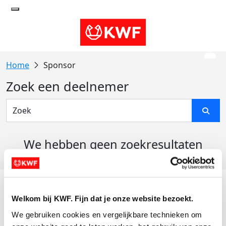
Sponsor
Zoek een deelnemer
We hebben geen zoekresultaten
gevonden
Acties
Welkom bij KWF. Fijn dat je onze website bezoekt.
Actiematerialen
We gebruiken cookies en vergelijkbare technieken om 
Evenementen