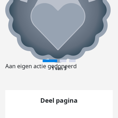
Aan eigen actie gedoneerd
1 van 3
Deel pagina