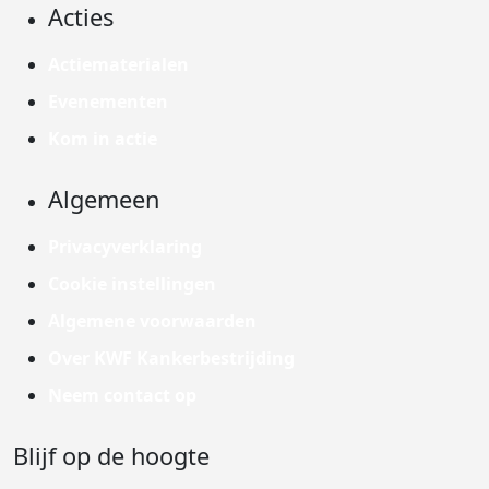
Acties
Actiematerialen
Evenementen
Kom in actie
Algemeen
Privacyverklaring
Cookie instellingen
Algemene voorwaarden
Over KWF Kankerbestrijding
Neem contact op
Blijf op de hoogte