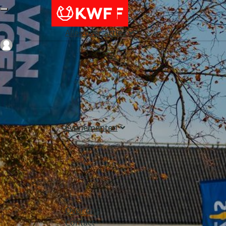
Alles over acties
Login
Evenementen
Over ons
Contact