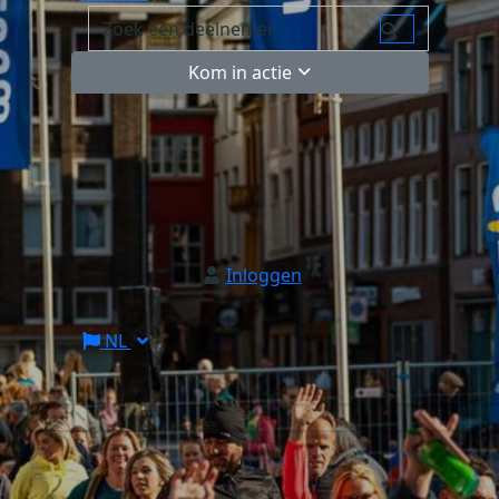
Kom in actie
Inloggen
NL