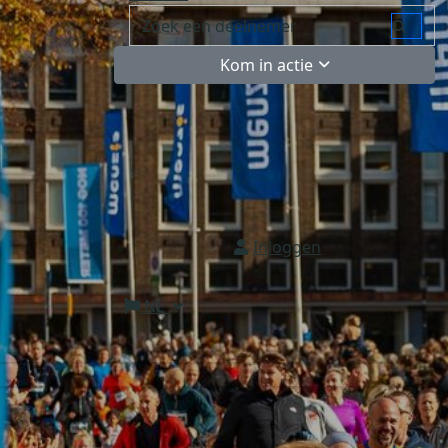
Kom in actie
Inloggen
NL