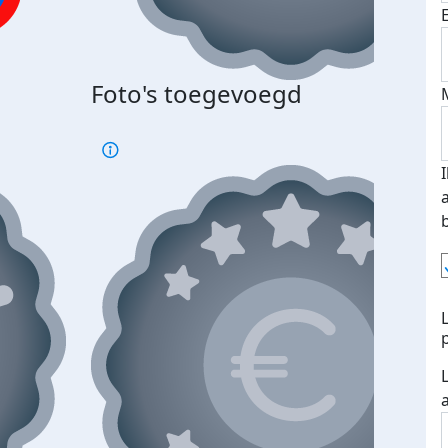
Bij 
Foto's toegevoegd
je je