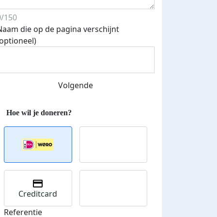
0/150
Naam die op de pagina verschijnt
(optioneel)
Streefbedrag verhoogd
Volgende
Creditcard
Referentie