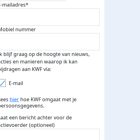
E-mailadres*
500 euro aan donaties ontvang
E-mails verstuurd
 speciale KWF t-shirt!
Mobiel nummer
Ik blijf graag op de hoogte van nieuws,
acties en manieren waarop ik kan
bijdragen aan KWF via:
E-mail
Lees
hier
hoe KWF omgaat met je
persoonsgegevens.
Laat een bericht achter voor de
actievoerder (optioneel)