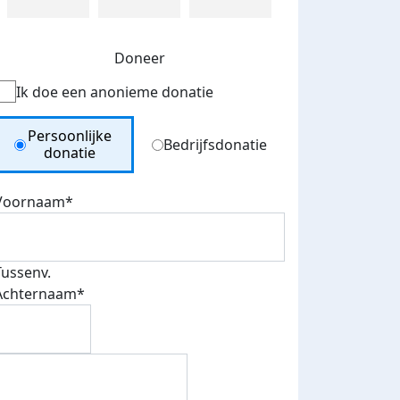
Doneer
Ik doe een anonieme donatie
Donation Type
Persoonlijke
Bedrijfsdonatie
donatie
Voornaam*
Tussenv.
Achternaam*