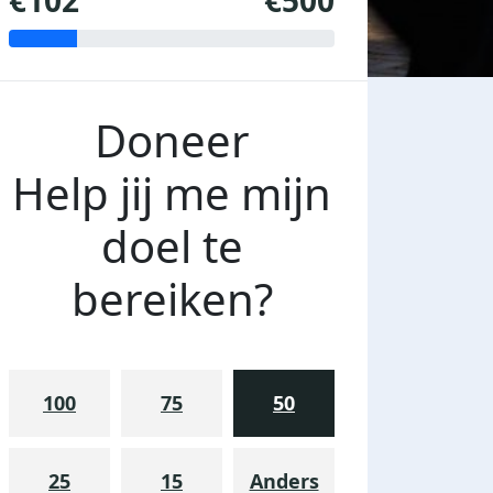
€102
€500
Doneer
Help jij me mijn
doel te
bereiken?
100
75
50
25
15
Anders