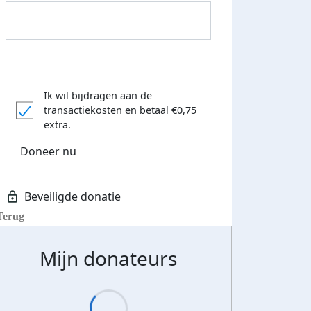
Ik wil bijdragen aan de
transactiekosten
en betaal €0,75
Donateurs bedankt
extra.
Doneer nu
Terug
Mijn donateurs