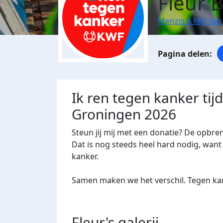
Fleur B
Menzis 4 Mijl va
Ik ren tegen kanker tij
Groningen 2026
Steun jij mij met een donatie? De opbre
Dat is nog steeds heel hard nodig, want 
kanker.
Samen maken we het verschil. Tegen kan
Fleur's
galerij