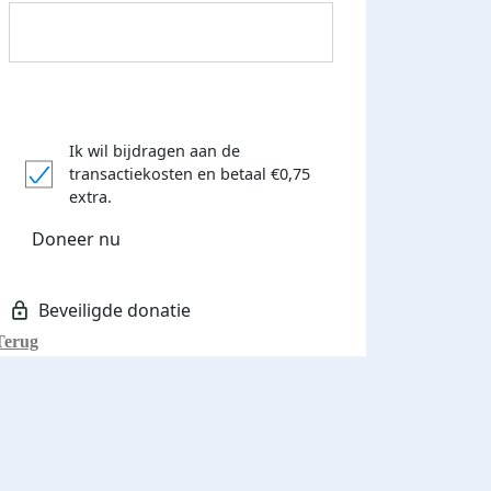
Ik wil bijdragen aan de
transactiekosten
en betaal €0,75
Donateurs bedankt
extra.
Doneer nu
Terug