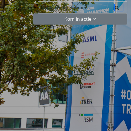
Kom in actie
Inloggen
NL