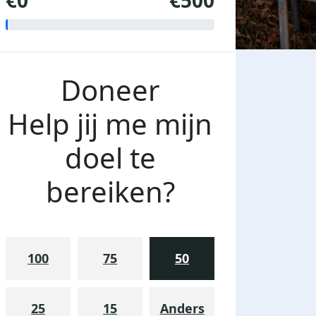
€0
€500
Doneer
Help jij me mijn
doel te
bereiken?
100
75
50
25
15
Anders