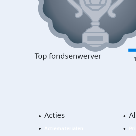
Top fondsenwerver
1
Acties
A
Actiematerialen
Pr