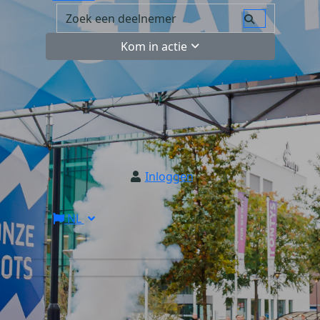
Kom in actie
Inloggen
NL