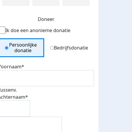
Doneer
Ik doe een anonieme donatie
Donation Type
Persoonlijke
Bedrijfsdonatie
donatie
Voornaam*
Tussenv.
Achternaam*