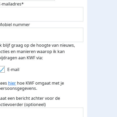
E-mailadres*
500 euro aan donaties ontvang
Mobiel nummer
E-mails verstuurd
 speciale KWF t-shirt!
Ik blijf graag op de hoogte van nieuws,
acties en manieren waarop ik kan
bijdragen aan KWF via:
E-mail
Lees
hier
hoe KWF omgaat met je
persoonsgegevens.
Laat een bericht achter voor de
actievoerder (optioneel)