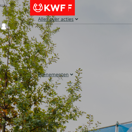
Alles over acties
Login
Evenementen
Over ons
Contact