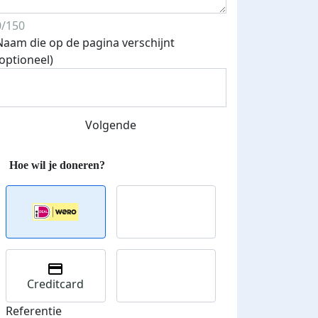
0/150
Naam die op de pagina verschijnt
(optioneel)
Streefbedrag verhoogd
Volgende
Creditcard
Referentie