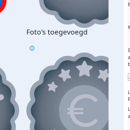
Bij 
Foto's toegevoegd
je je