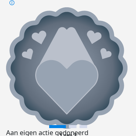
Aan eigen actie gedoneerd
1 van 3