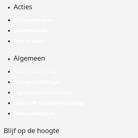
Acties
Actiematerialen
Evenementen
Kom in actie
Algemeen
Privacyverklaring
Cookie instellingen
Algemene voorwaarden
Over KWF Kankerbestrijding
Neem contact op
Blijf op de hoogte