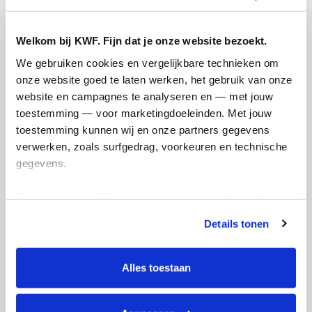
Welkom bij KWF. Fijn dat je onze website bezoekt.
We gebruiken cookies en vergelijkbare technieken om 
onze website goed te laten werken, het gebruik van onze 
website en campagnes te analyseren en — met jouw 
toestemming — voor marketingdoeleinden. Met jouw 
toestemming kunnen wij en onze partners gegevens 
verwerken, zoals surfgedrag, voorkeuren en technische 
gegevens.
Deze gegevens helpen ons om campagnes te meten, 
prestaties te verbeteren en relevante KWF-content te 
Details tonen
tonen. Je kunt je toestemming op elk moment wijzigen of 
intrekken via Cookie instellingen onderaan de pagina. De 
lijst met cookies is te vinden in het tabblad “details”.
Alles toestaan
Actiepagina gemaakt