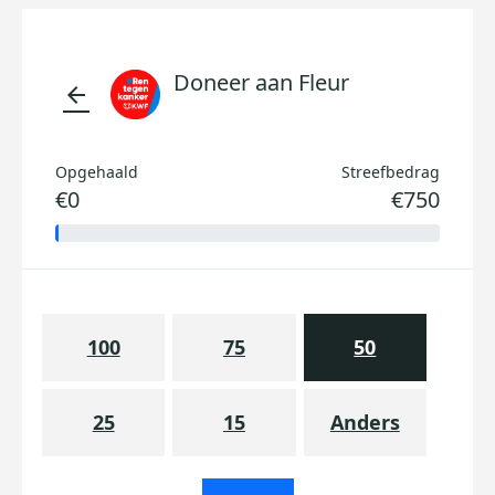
Doneer aan Fleur
arrow_back
Opgehaald
Streefbedrag
€0
€750
100
75
50
25
15
Anders