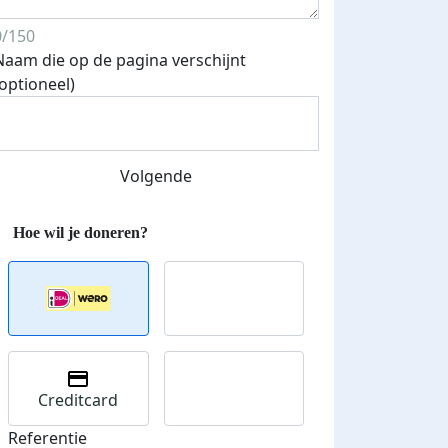
0/150
Naam die op de pagina verschijnt
(optioneel)
Streefbedrag verhoogd
Volgende
Creditcard
Referentie