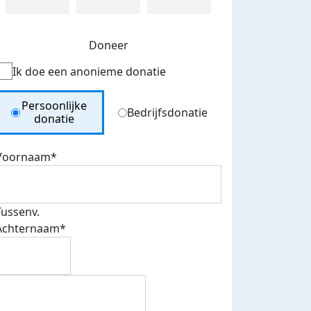
Doneer
Ik doe een anonieme donatie
Donation Type
Persoonlijke
Bedrijfsdonatie
donatie
Voornaam*
Tussenv.
Achternaam*