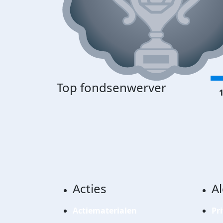
Top fondsenwerver
1
Acties
A
Actiematerialen
Pr