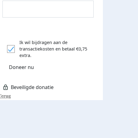
Ik wil bijdragen aan de
transactiekosten
en betaal €0,75
Donateurs bedankt
extra.
Doneer nu
Terug