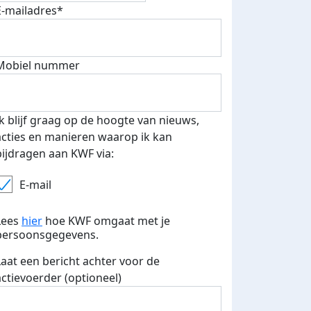
E-mailadres*
Mobiel nummer
 euro opgehaald: t-shirt
E-mails verstuurd
iend
Ik blijf graag op de hoogte van nieuws,
acties en manieren waarop ik kan
bijdragen aan KWF via:
E-mail
Lees
hier
hoe KWF omgaat met je
persoonsgegevens.
Laat een bericht achter voor de
actievoerder (optioneel)