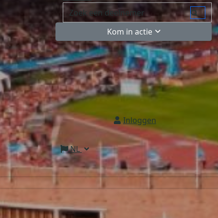
Kom in actie
Inloggen
NL