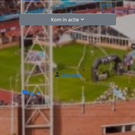
Kom in actie
Inloggen
NL