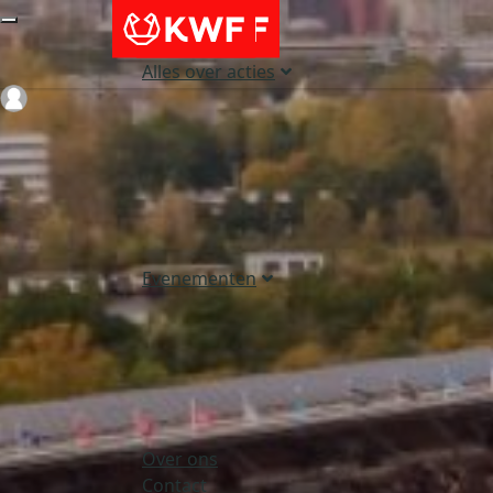
Alles over acties
Login
Evenementen
Over ons
Contact