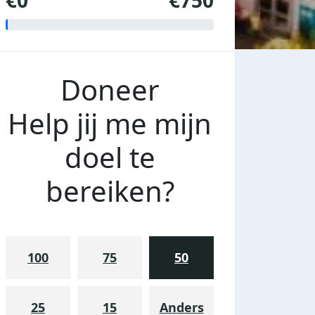
€0
€750
Doneer
Help jij me mijn
doel te
bereiken?
100
75
50
25
15
Anders