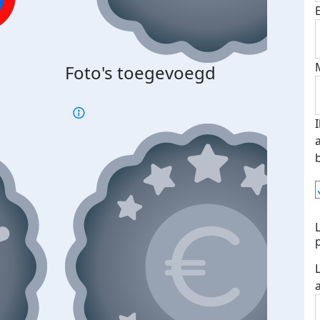
Foto's toegevoegd
€500
verd