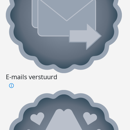
E-mails verstuurd