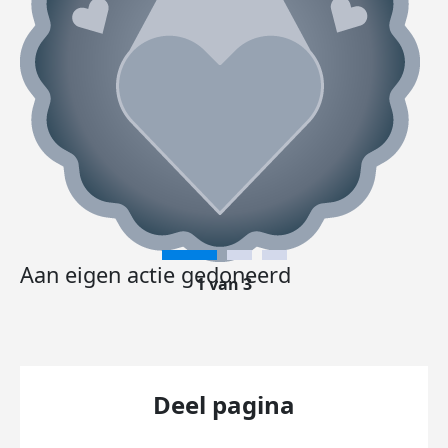
Aan eigen actie gedoneerd
1 van 3
Deel pagina