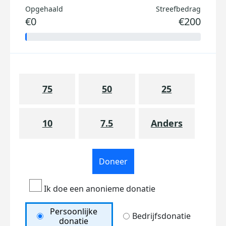
Opgehaald
Streefbedrag
€0
€200
75
50
25
10
7.5
Anders
Doneer
Ik doe een anonieme donatie
Persoonlijke
Bedrijfsdonatie
donatie