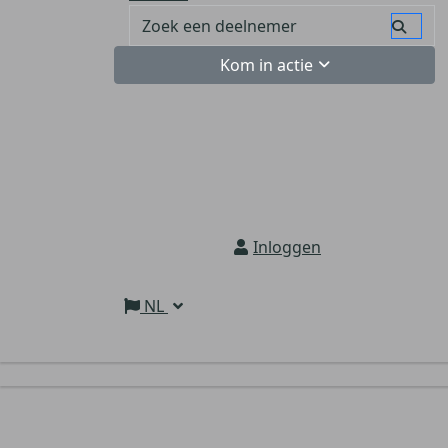
Kom in actie
Inloggen
NL