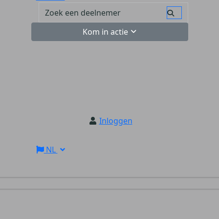
Kom in actie
Inloggen
NL