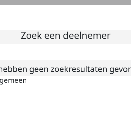
Zoek een deelnemer
hebben geen zoekresultaten gevo
lgemeen
ivacyverklaring
okie instellingen
gemene voorwaarden
er KWF Kankerbestrijding