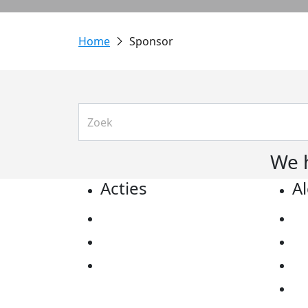
Sponsor
We 
Acties
A
Actiematerialen
Pr
Evenementen
Co
Kom in actie
Al
Ov