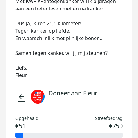
Met KWF #Rentegenkanker wil ik bijdragen
aan een beter leven met én na kanker.
Dus ja, ik ren 21,1 kilometer!
Tegen kanker, op liefde.
En waarschijnlijk met pijnlijke benen...
Samen tegen kanker, wil jij mij steunen?
Liefs,
Fleur
Doneer aan Fleur
arrow_back
Opgehaald
Streefbedrag
€51
€750