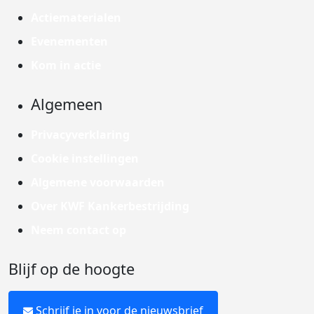
Actiematerialen
Evenementen
Kom in actie
Algemeen
Privacyverklaring
Cookie instellingen
Algemene voorwaarden
Over KWF Kankerbestrijding
Neem contact op
Blijf op de hoogte
Schrijf je in voor de nieuwsbrief