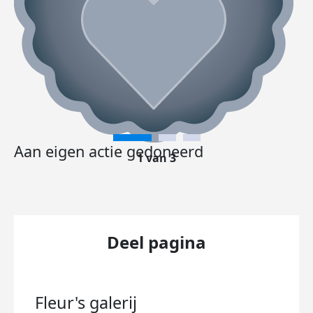
Aan eigen actie gedoneerd
1 van 3
Deel pagina
Fleur's
galerij