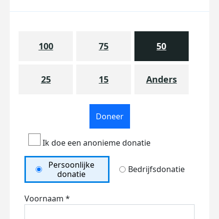
100
75
50
25
15
Anders
Doneer
Ik doe een anonieme donatie
Persoonlijke
Bedrijfsdonatie
donatie
Voornaam *