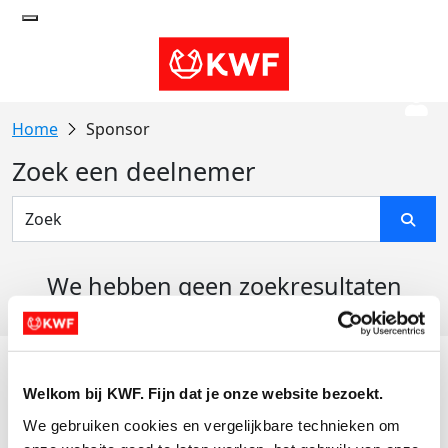
Sponsor
Zoek een deelnemer
We hebben geen zoekresultaten
gevonden
Acties
Welkom bij KWF. Fijn dat je onze website bezoekt.
Actiematerialen
We gebruiken cookies en vergelijkbare technieken om 
Evenementen