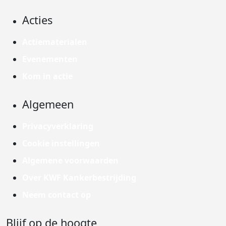
Acties
Actiematerialen
Evenementen
Kom in actie
Algemeen
Privacyverklaring
Cookie instellingen
Algemene voorwaarden
Over KWF Kankerbestrijding
Neem contact op
Blijf op de hoogte