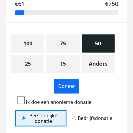
€61
€750
100
75
50
25
15
Anders
Doneer
Ik doe een anonieme donatie
Persoonlijke
Bedrijfsdonatie
donatie