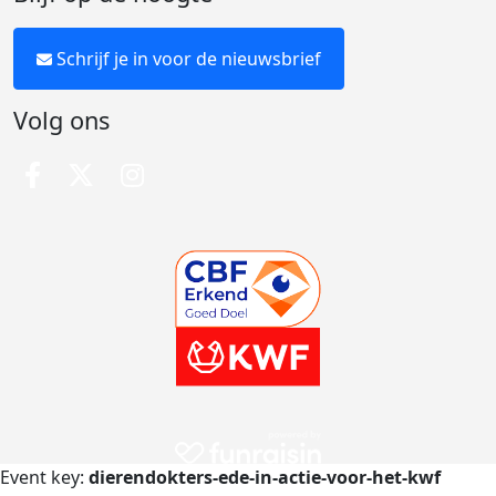
Schrijf je in voor de nieuwsbrief
Volg ons
Event key:
dierendokters-ede-in-actie-voor-het-kwf