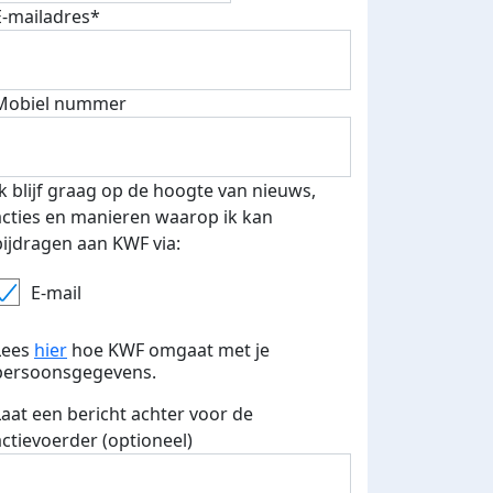
E-mailadres*
Mobiel nummer
fondsenwerver
E-mails verstuurd
Ik blijf graag op de hoogte van nieuws,
acties en manieren waarop ik kan
bijdragen aan KWF via:
E-mail
Lees
hier
hoe KWF omgaat met je
persoonsgegevens.
Laat een bericht achter voor de
actievoerder (optioneel)