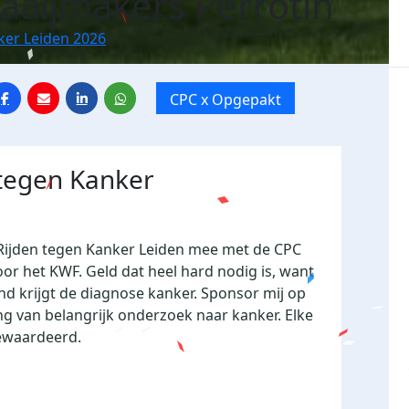
Raaijmakers Perrotin
ker Leiden 2026
CPC x Opgepakt
 tegen Kanker
Rijden tegen Kanker Leiden mee met de CPC
or het KWF. Geld dat heel hard nodig is, want
nd krijgt de diagnose kanker. Sponsor mij op
ng van belangrijk onderzoek naar kanker. Elke
gewaardeerd.