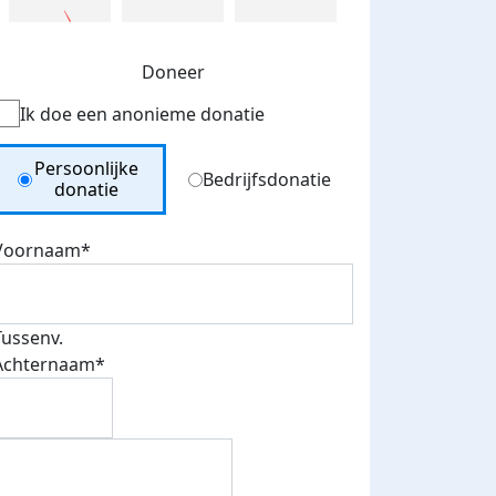
Doneer
Ik doe een anonieme donatie
Donation Type
Persoonlijke
Bedrijfsdonatie
donatie
Voornaam*
Tussenv.
Achternaam*