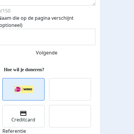
0/150
Naam die op de pagina verschijnt
(optioneel)
Streefbedrag verhoogd
Volgende
Creditcard
Referentie