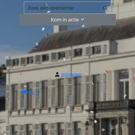
Kom in actie
Inloggen
NL