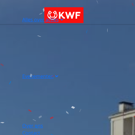
Alles over acties
Evenementen
Over ons
Contact