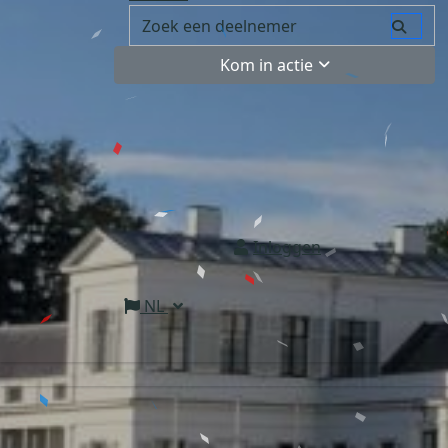
Kom in actie
Inloggen
NL