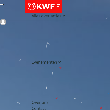
Alles over acties
Login
Evenementen
Over ons
Contact