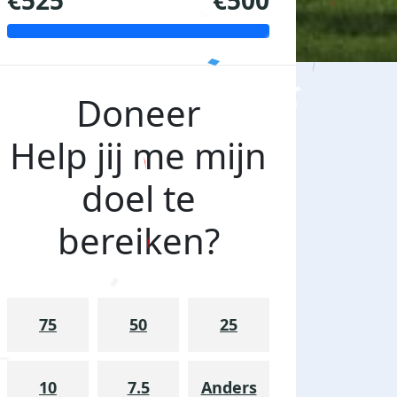
€525
€500
Doneer
Help jij me mijn
doel te
bereiken?
75
50
25
10
7.5
Anders