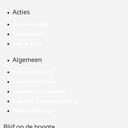
Acties
Actiematerialen
Evenementen
Kom in actie
Algemeen
Privacyverklaring
Cookie instellingen
Algemene voorwaarden
Over KWF Kankerbestrijding
Neem contact op
Blijf op de hoogte