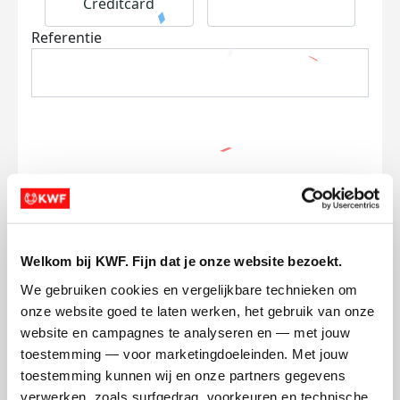
Creditcard
Referentie
Ik wil bijdragen aan de transactiekosten
en betaal €0.75 extra.
Doneer nu
Welkom bij KWF. Fijn dat je onze website bezoekt.
We gebruiken cookies en vergelijkbare technieken om 
onze website goed te laten werken, het gebruik van onze 
website en campagnes te analyseren en — met jouw 
toestemming — voor marketingdoeleinden. Met jouw 
Opgehaald
Streefbedrag
toestemming kunnen wij en onze partners gegevens 
€178
€2.000
verwerken, zoals surfgedrag, voorkeuren en technische 