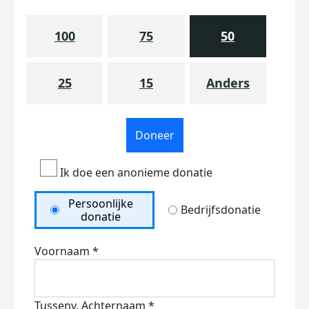
100
75
50
25
15
Anders
Doneer
Ik doe een anonieme donatie
Persoonlijke
Bedrijfsdonatie
donatie
Voornaam *
Tussenv.
Achternaam *