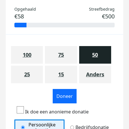
Opgehaald
Streefbedrag
€58
€500
100
75
50
25
15
Anders
Doneer
Ik doe een anonieme donatie
Persoonlijke
Bedrijfsdonatie