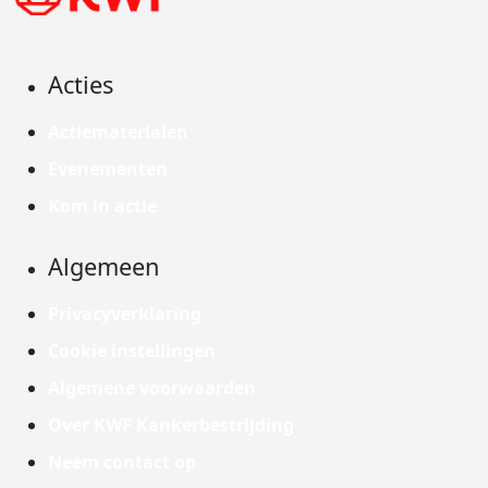
Acties
Actiematerialen
Evenementen
Kom in actie
Algemeen
Privacyverklaring
Cookie instellingen
Algemene voorwaarden
Over KWF Kankerbestrijding
Neem contact op