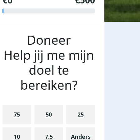
€0
€500
Doneer
Help jij me mijn
doel te
bereiken?
75
50
25
10
7.5
Anders