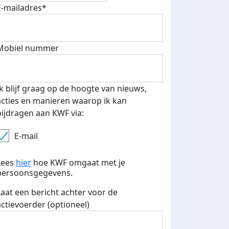
E-mailadres*
fondsenwerver
E-mails verstuurd
Mobiel nummer
Ik blijf graag op de hoogte van nieuws,
acties en manieren waarop ik kan
bijdragen aan KWF via:
E-mail
Lees
hier
hoe KWF omgaat met je
persoonsgegevens.
Laat een bericht achter voor de
actievoerder (optioneel)