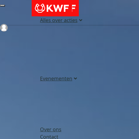
Alles over acties
Login
Evenementen
Over ons
Contact