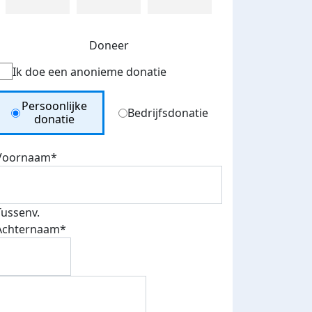
Doneer
Ik doe een anonieme donatie
Donation Type
Persoonlijke
Bedrijfsdonatie
donatie
Voornaam*
Tussenv.
Achternaam*