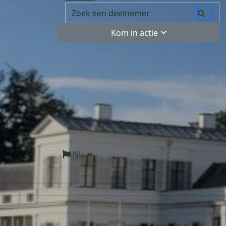
Kom in actie
Inloggen
NL