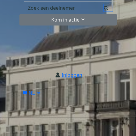
Kom in actie
Inloggen
NL