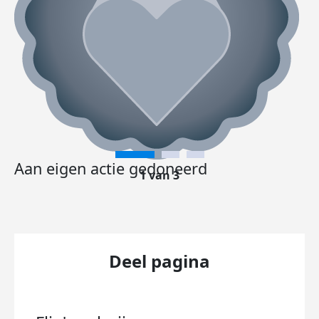
Aan eigen actie gedoneerd
1 van 3
Deel pagina