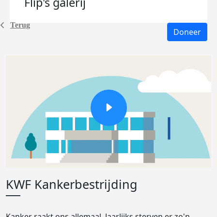
Flip's
galerij
Terug
Doneer
KWF Kankerbestrijding
Kanker raakt ons allemaal. Jaarlijks sterven er zo'n