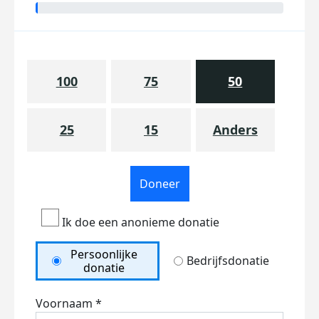
100
75
50
25
15
Anders
Doneer
Ik doe een anonieme donatie
Persoonlijke
Bedrijfsdonatie
donatie
Voornaam *