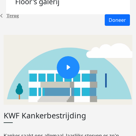
Floor's
galerij
Terug
Doneer
KWF Kankerbestrijding
Kanker raakt ons allemaal. Jaarlijks sterven er zo'n