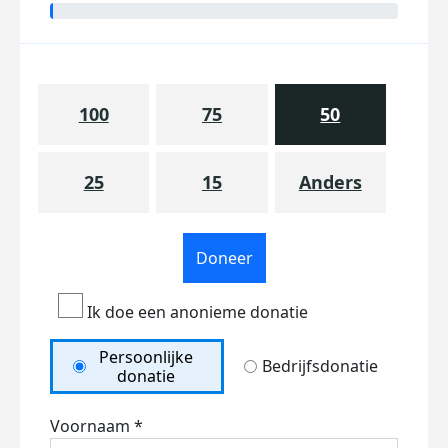
100
75
50
25
15
Anders
Doneer
Ik doe een anonieme donatie
Persoonlijke
Bedrijfsdonatie
donatie
Voornaam *