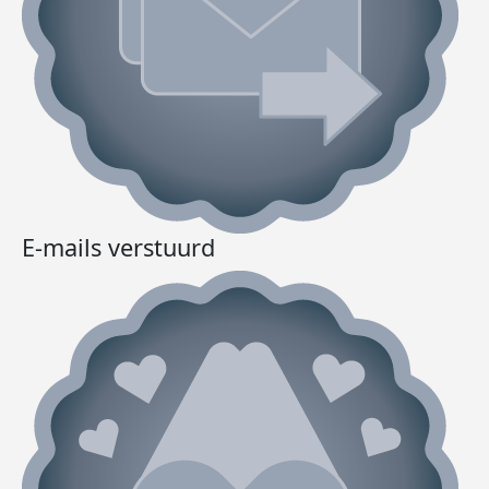
E-mails verstuurd