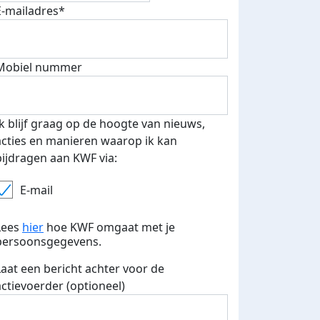
fondsenwerver
E-mails verstuurd
E-mailadres*
Mobiel nummer
Ik blijf graag op de hoogte van nieuws,
acties en manieren waarop ik kan
bijdragen aan KWF via:
E-mail
Lees
hier
hoe KWF omgaat met je
persoonsgegevens.
Laat een bericht achter voor de
actievoerder (optioneel)