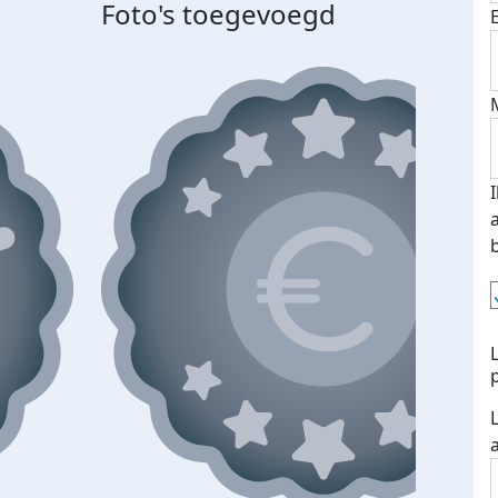
Foto's toegevoegd
Top 