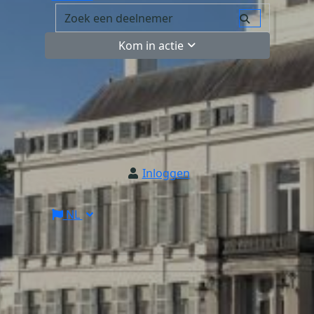
Kom in actie
Inloggen
NL