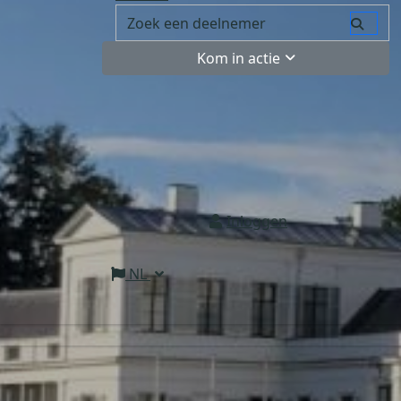
Kom in actie
Inloggen
NL