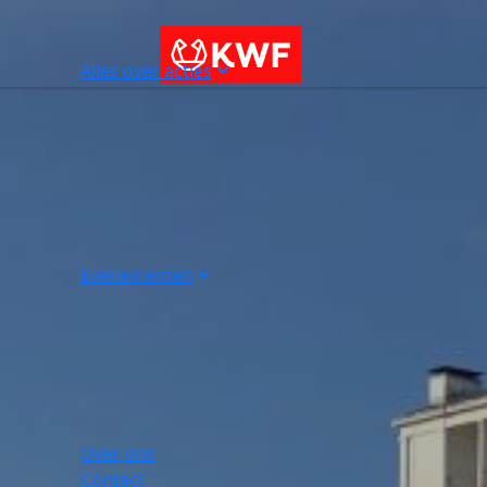
Alles over acties
Evenementen
Over ons
Contact