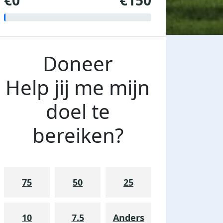
€0
€150
Doneer
Help jij me mijn
doel te
bereiken?
75
50
25
10
7.5
Anders