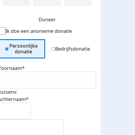
Doneer
Ik doe een anonieme donatie
Donation Type
Persoonlijke
Bedrijfsdonatie
donatie
Voornaam*
Tussenv.
Achternaam*