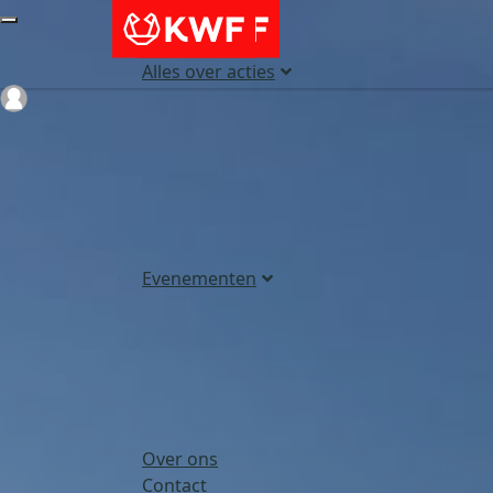
Alles over acties
Login
Evenementen
Over ons
Contact