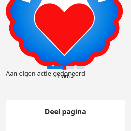
Aan eigen actie gedoneerd
1 van 3
Deel pagina