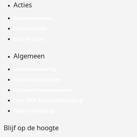
Acties
Actiematerialen
Evenementen
Kom in actie
Algemeen
Privacyverklaring
Cookie instellingen
Algemene voorwaarden
Over KWF Kankerbestrijding
Neem contact op
Blijf op de hoogte