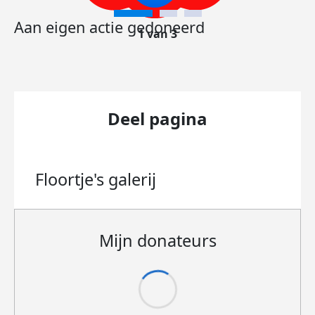
Aan eigen actie gedoneerd
1 van 3
Deel pagina
Floortje's
galerij
Mijn donateurs