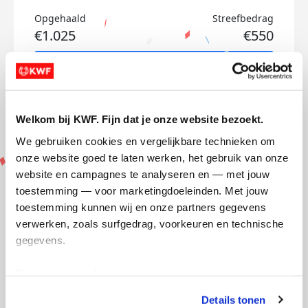
Opgehaald
Streefbedrag
€1.025
€550
Doneer
Welkom bij KWF. Fijn dat je onze website bezoekt.
Mijn activiteiten volgen
We gebruiken cookies en vergelijkbare technieken om 
onze website goed te laten werken, het gebruik van onze 
website en campagnes te analyseren en — met jouw 
toestemming — voor marketingdoeleinden. Met jouw 
toestemming kunnen wij en onze partners gegevens 
verwerken, zoals surfgedrag, voorkeuren en technische 
293
gegevens.
kms
Deze gegevens helpen ons om campagnes te meten, 
Floortje's badges
prestaties te verbeteren en relevante KWF-content te 
Details tonen
tonen. Je kunt je toestemming op elk moment wijzigen of 