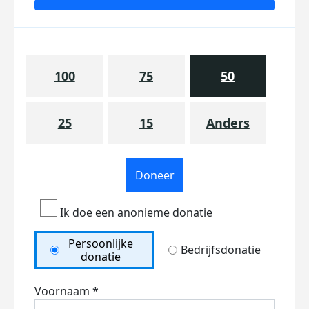
100
75
50
25
15
Anders
Doneer
Ik doe een anonieme donatie
Persoonlijke
Bedrijfsdonatie
donatie
Voornaam *