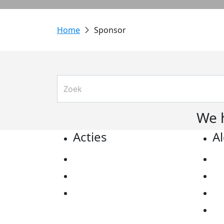
Sponsor
We 
Acties
A
Actiematerialen
Pr
Evenementen
Co
Kom in actie
Al
Ov