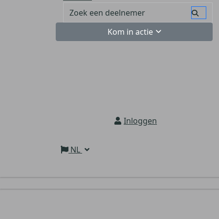
Kom in actie
Inloggen
NL