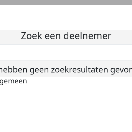
Zoek een deelnemer
hebben geen zoekresultaten gevo
lgemeen
ivacyverklaring
okie instellingen
gemene voorwaarden
er KWF Kankerbestrijding