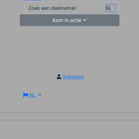
Kom in actie
Inloggen
NL