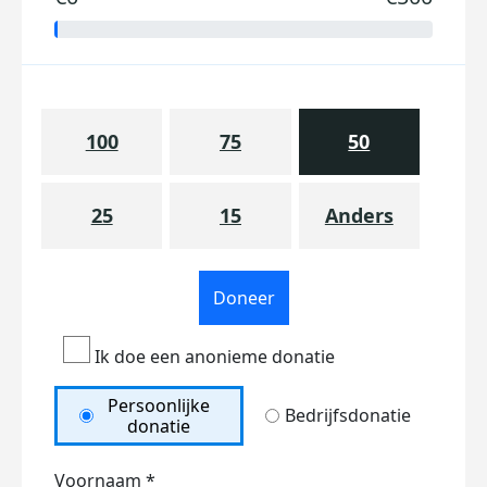
100
75
50
25
15
Anders
Doneer
Ik doe een anonieme donatie
Persoonlijke
Bedrijfsdonatie
donatie
Voornaam *