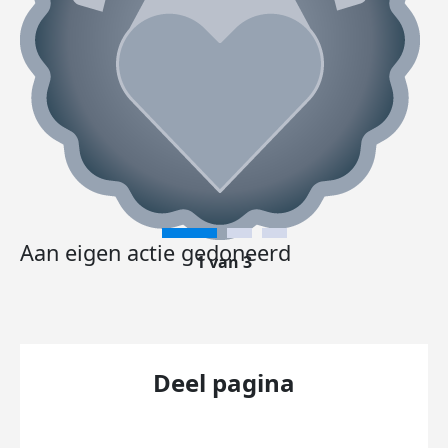
Aan eigen actie gedoneerd
1 van 3
Deel pagina