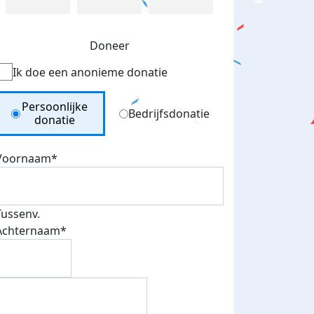
Doneer
Ik doe een anonieme donatie
Donation Type
Persoonlijke
Bedrijfsdonatie
donatie
Voornaam*
Tussenv.
Achternaam*