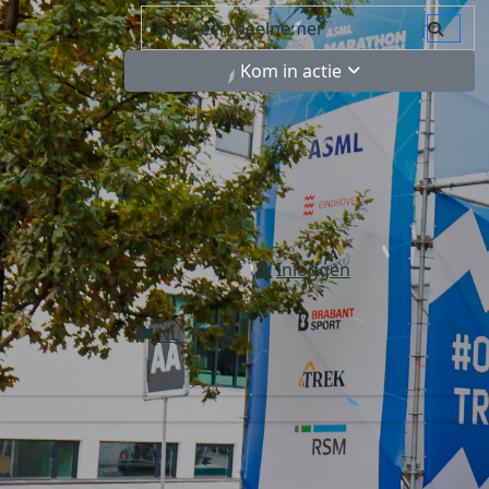
Kom in actie
Inloggen
NL