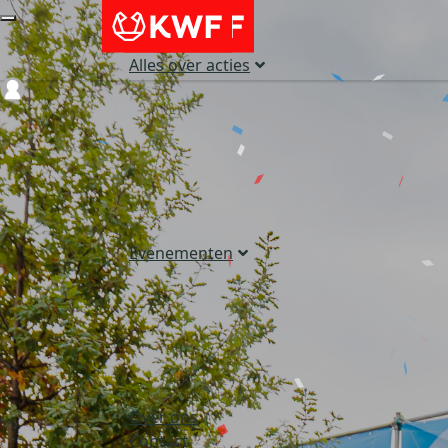
Alles over acties
Login
Evenementen
Over ons
Contact