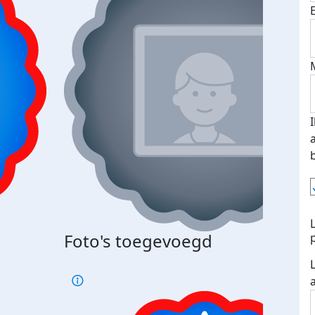
Bij 
Foto's toegevoegd
je je