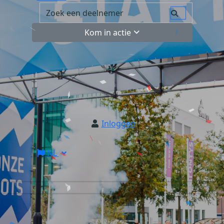
Kom in actie
Inloggen
NL