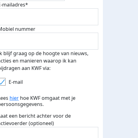
E-mailadres*
Mobiel nummer
Ik blijf graag op de hoogte van nieuws,
acties en manieren waarop ik kan
bijdragen aan KWF via:
E-mail
500 euro aan donaties ontvang
Lees
hier
hoe KWF omgaat met je
E-mails verstuurd
persoonsgegevens.
 speciale KWF t-shirt!
Laat een bericht achter voor de
actievoerder (optioneel)