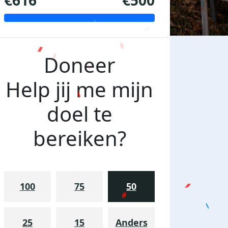
€616
€500
Doneer
Help jij me mijn
doel te
bereiken?
100
75
50
25
15
Anders