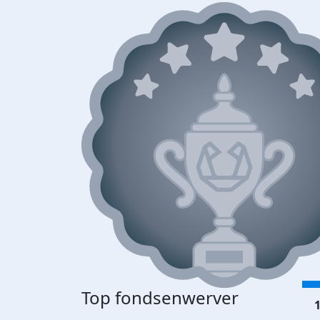
Top fondsenwerver
1