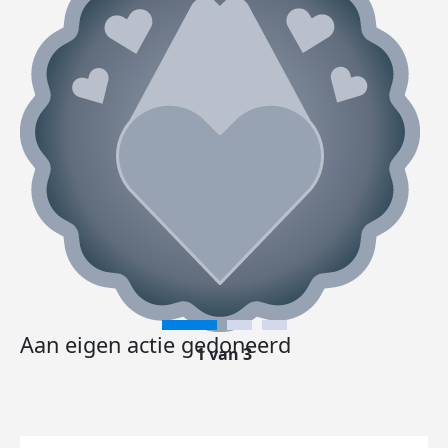
Aan eigen actie gedoneerd
1 van 3