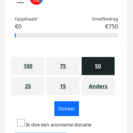
Opgehaald
Streefbedrag
€0
€750
100
75
50
25
15
Anders
Doneer
Ik doe een anonieme donatie