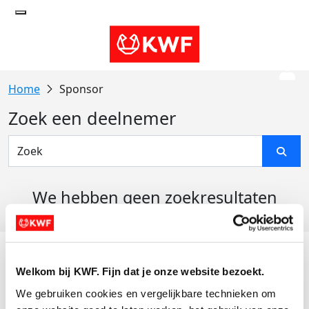
Sponsor
Zoek een deelnemer
We hebben geen zoekresultaten
gevonden
Acties
Welkom bij KWF. Fijn dat je onze website bezoekt.
Actiematerialen
We gebruiken cookies en vergelijkbare technieken om 
Evenementen