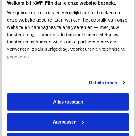
10
Welkom bij KWF. Fijn dat je onze website bezoekt.
kms
We gebruiken cookies en vergelijkbare technieken om 
onze website goed te laten werken, het gebruik van onze 
website en campagnes te analyseren en — met jouw 
Florine's badges
toestemming — voor marketingdoeleinden. Met jouw 
toestemming kunnen wij en onze partners gegevens 
verwerken, zoals surfgedrag, voorkeuren en technische 
gegevens.
Deze gegevens helpen ons om campagnes te meten, 
prestaties te verbeteren en relevante KWF-content te 
Details tonen
tonen. Je kunt je toestemming op elk moment wijzigen of 
intrekken via Cookie instellingen onderaan de pagina. De 
lijst met cookies is te vinden in het tabblad “details”.
Alles toestaan
Aanpassen