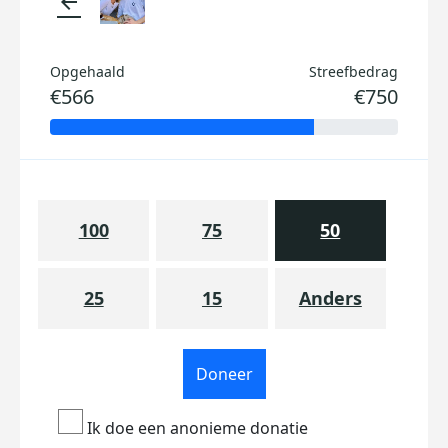
arrow_back
Opgehaald
Streefbedrag
€566
€750
100
75
50
25
15
Anders
Doneer
Ik doe een anonieme donatie