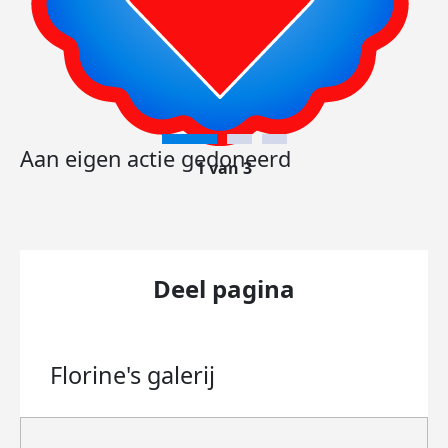
Aan eigen actie gedoneerd
1 van 3
Deel pagina
Florine's
galerij