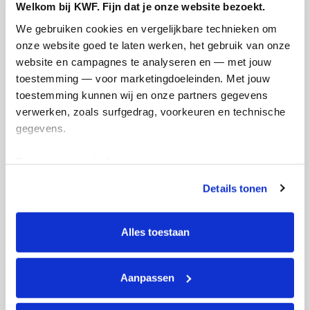
10
Welkom bij KWF. Fijn dat je onze website bezoekt.
kms
We gebruiken cookies en vergelijkbare technieken om 
onze website goed te laten werken, het gebruik van onze 
website en campagnes te analyseren en — met jouw 
Florine's badges
toestemming — voor marketingdoeleinden. Met jouw 
toestemming kunnen wij en onze partners gegevens 
verwerken, zoals surfgedrag, voorkeuren en technische 
gegevens.
Deze gegevens helpen ons om campagnes te meten, 
prestaties te verbeteren en relevante KWF-content te 
Details tonen
tonen. Je kunt je toestemming op elk moment wijzigen of 
intrekken via Cookie instellingen onderaan de pagina. De 
lijst met cookies is te vinden in het tabblad “details”.
Alles toestaan
Aanpassen