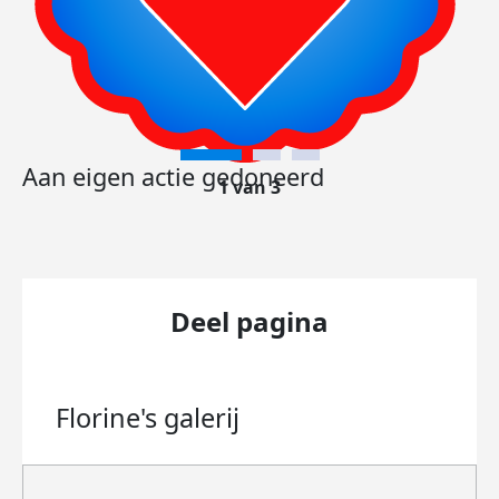
Aan eigen actie gedoneerd
1 van 3
Deel pagina
Florine's
galerij