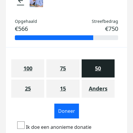
arrow_back
Opgehaald
Streefbedrag
€566
€750
100
75
50
25
15
Anders
Doneer
Ik doe een anonieme donatie